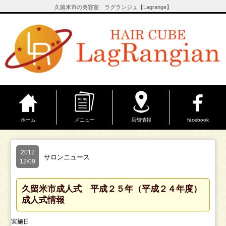
久留米市の美容室 ラグランジュ【Lagrange】
ホーム
メニュー
店舗情報
facebook
2012
サロンニュース
12/09
久留米市成人式 平成２５年（平成２４年度）
成人式情報
実施日