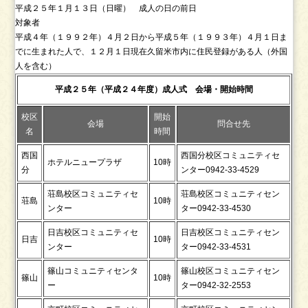
平成２５年１月１３日（日曜） 成人の日の前日
対象者
平成４年（１９９２年）４月２日から平成５年（１９９３年）４月１日ま
でに生まれた人で、１２月１日現在久留米市内に住民登録がある人（外国
人を含む）
平成２５年（平成２４年度）成人式 会場・開始時間
校区
開始
会場
問合せ先
名
時間
西国
西国分校区コミュニティセ
ホテルニュープラザ
10時
分
ンター0942-33-4529
荘島校区コミュニティセ
荘島校区コミュニティセン
荘島
10時
ンター
ター0942-33-4530
日吉校区コミュニティセ
日吉校区コミュニティセン
日吉
10時
ンター
ター0942-33-4531
篠山コミュニティセンタ
篠山校区コミュニティセン
篠山
10時
ー
ター0942-32-2553